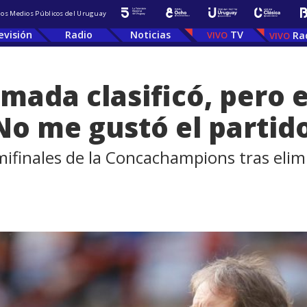
 los Medios Públicos del Uruguay
evisión
Radio
Noticias
TV
Ra
mada clasificó, pero e
o me gustó el partid
mifinales de la Concachampions tras elim