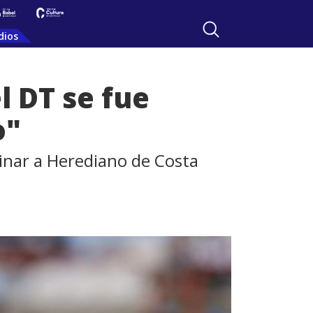
dios
l DT se fue
o"
inar a Herediano de Costa