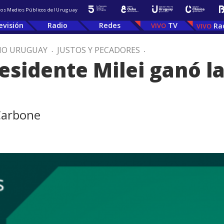
 los Medios Públicos del Uruguay
evisión
Radio
Redes
TV
Ra
IO URUGUAY
.
JUSTOS Y PECADORES
.
residente Milei ganó l
 Carbone