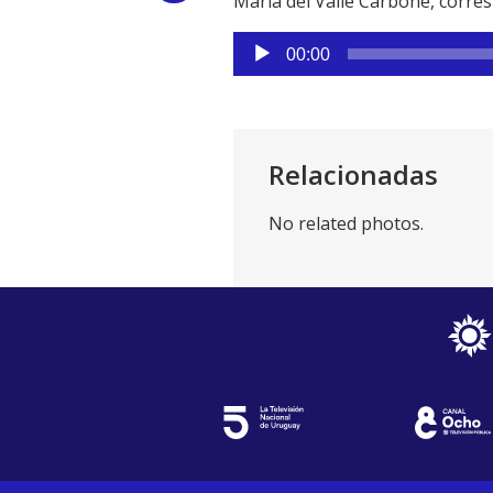
María del Valle Carbone, corre
Link
Reproductor
00:00
de
audio
Relacionadas
No related photos.