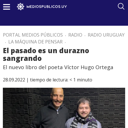
PORTAL MEDIOS PÚBLICOS
.
RADIO
.
RADIO URUGUAY
.
LA MÁQUINA DE PENSAR
.
El pasado es un durazno
sangrando
El nuevo libro del poeta Víctor Hugo Ortega
28.09.2022 |
tiempo de lectura:
< 1
minuto