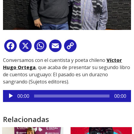
Facebook
X
WhatsApp
Email
Copy
Link
Conversamos con el cuentista y poeta chileno
Víctor
Hugo Ortega
, que acaba de presentar su segundo libro
de cuentos uruguayo: El pasado es un durazno
sangrando (Sujetos editores).
Reproductor
00:00
00:00
de
audio
Relacionadas