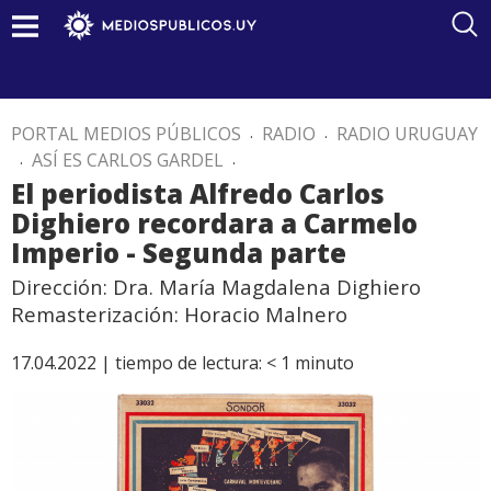
PORTAL MEDIOS PÚBLICOS
.
RADIO
.
RADIO URUGUAY
.
ASÍ ES CARLOS GARDEL
.
El periodista Alfredo Carlos
Dighiero recordara a Carmelo
Imperio - Segunda parte
Dirección: Dra. María Magdalena Dighiero
Remasterización: Horacio Malnero
17.04.2022 |
tiempo de lectura:
< 1
minuto