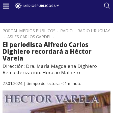
PORTAL MEDIOS PÚBLICOS
.
RADIO
.
RADIO URUGUAY
.
ASÍ ES CARLOS GARDEL
.
El periodista Alfredo Carlos
Dighiero recordará a Héctor
Varela
Dirección: Dra. María Magdalena Dighiero
Remasterización: Horacio Malnero
27.01.2024 |
tiempo de lectura:
< 1
minuto