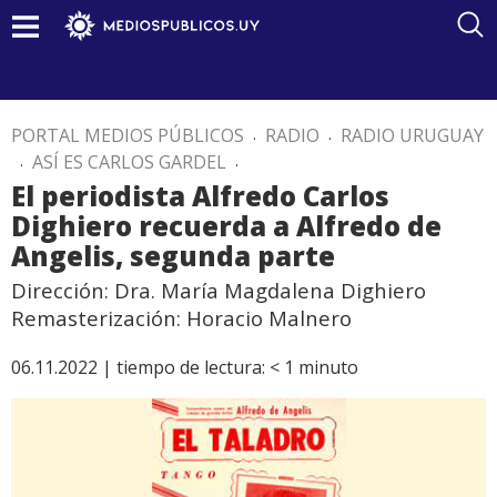
PORTAL MEDIOS PÚBLICOS
.
RADIO
.
RADIO URUGUAY
.
ASÍ ES CARLOS GARDEL
.
El periodista Alfredo Carlos
Dighiero recuerda a Alfredo de
Angelis, segunda parte
Dirección: Dra. María Magdalena Dighiero
Remasterización: Horacio Malnero
06.11.2022 |
tiempo de lectura:
< 1
minuto