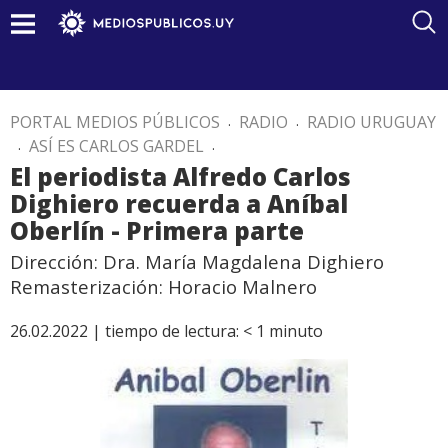
PORTAL MEDIOS PÚBLICOS
.
RADIO
.
RADIO URUGUAY
.
ASÍ ES CARLOS GARDEL
.
El periodista Alfredo Carlos
Dighiero recuerda a Aníbal
Oberlín - Primera parte
Dirección: Dra. María Magdalena Dighiero
Remasterización: Horacio Malnero
26.02.2022 |
tiempo de lectura:
< 1
minuto