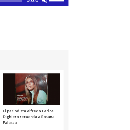
00:00
las
teclas
de
flecha
arriba/abajo
para
aumentar
o
disminuir
el
volumen.
El periodista Alfredo Carlos
Dighiero recuerda a Rosana
Falasca