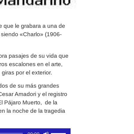
je que le grabara a una de
e siendo «Charlo» (1906-
ora pasajes de su vida que
os escalones en el arte,
giras por el exterior.
, dos de su más grandes
esar Amadori y el registro
l Pájaro Muerto, de la
n la noche de la tragedia
Utiliza