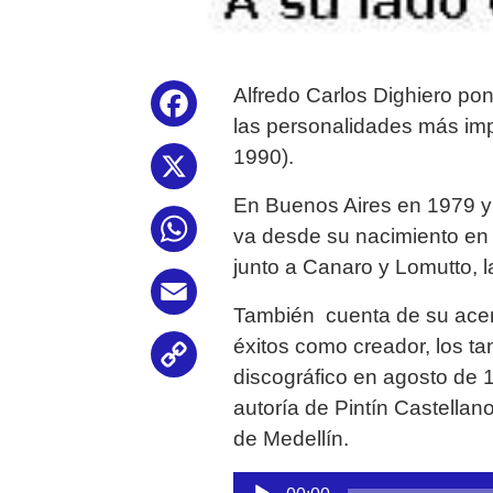
Alfredo Carlos Dighiero pon
Facebook
las personalidades más impo
1990).
X
En Buenos Aires en 1979 y 
WhatsApp
va desde su nacimiento en 
junto a Canaro y Lomutto, la 
Email
También cuenta de su acerc
éxitos como creador, los t
Copy
discográfico en agosto de 
Link
autoría de Pintín Castella
de Medellín.
Reproductor