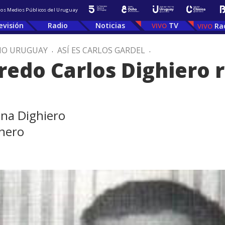
 los Medios Públicos del Uruguay
evisión
Radio
Noticias
TV
Ra
IO URUGUAY
.
ASÍ ES CARLOS GARDEL
.
fredo Carlos Dighiero 
ena Dighiero
lnero