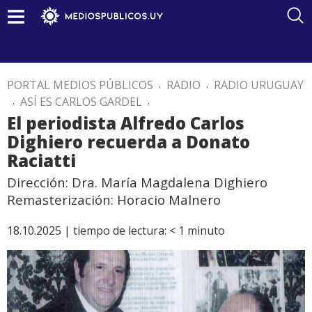
PORTAL MEDIOS PÚBLICOS
.
RADIO
.
RADIO URUGUAY
.
ASÍ ES CARLOS GARDEL
.
El periodista Alfredo Carlos
Dighiero recuerda a Donato
Raciatti
Dirección: Dra. María Magdalena Dighiero
Remasterización: Horacio Malnero
18.10.2025 |
tiempo de lectura:
< 1
minuto