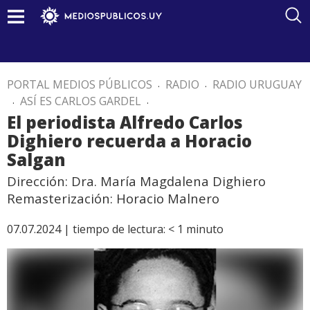
PORTAL MEDIOS PÚBLICOS
.
RADIO
.
RADIO URUGUAY
.
ASÍ ES CARLOS GARDEL
.
El periodista Alfredo Carlos
Dighiero recuerda a Horacio
Salgan
Dirección: Dra. María Magdalena Dighiero
Remasterización: Horacio Malnero
07.07.2024 |
tiempo de lectura:
< 1
minuto