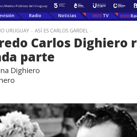
 los Medios Públicos del Uruguay
evisión
Radio
Noticias
TV
Ra
IO URUGUAY
.
ASÍ ES CARLOS GARDEL
.
lfredo Carlos Dighiero
nda parte
ena Dighiero
lnero