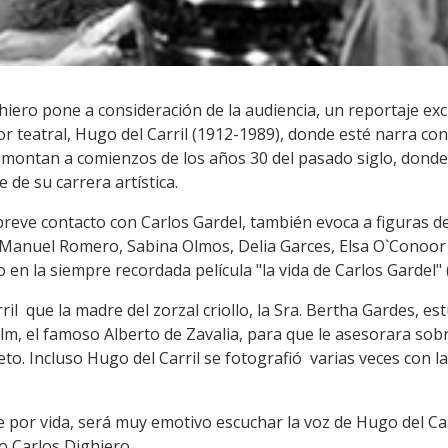
hiero pone a consideración de la audiencia, un reportaje excl
tor teatral, Hugo del Carril (1912-1989), donde esté narra c
emontan a comienzos de los años 30 del pasado siglo, donde 
de de su carrera artística.
eve contacto con Carlos Gardel, también evoca a figuras d
i, Manuel Romero, Sabina Olmos, Delia Garces, Elsa O`Cono
 en la siempre recordada película "la vida de Carlos Gardel" 
l que la madre del zorzal criollo, la Sra. Bertha Gardes, e
 film, el famoso Alberto de Zavalia, para que le asesorara so
reto. Incluso Hugo del Carril se fotografió varias veces con l
 por vida, será muy emotivo escuchar la voz de Hugo del Car
 Carlos Dighiero.