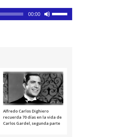
Utiliza
00:00
las
teclas
de
flecha
arriba/abajo
para
aumentar
o
disminuir
el
volumen.
Alfredo Carlos Dighiero
recuerda 70 días en la vida de
Carlos Gardel, segunda parte