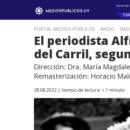
Portal de
Tel
PORTAL MEDIOS PÚBLICOS
.
RADIO
.
RAD
El periodista A
del Carril, segu
Dirección: Dra. María Magdal
Remasterización: Horacio Ma
28.08.2022 |
tiempo de lectura:
< 1
minuto