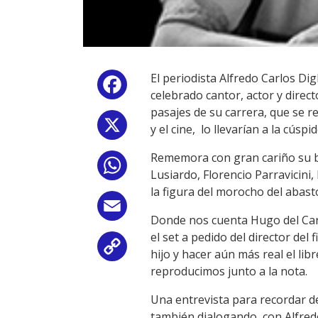
El periodista Alfredo Carlos Dig
Facebook
celebrado cantor, actor y direc
pasajes de su carrera, que se r
X
y el cine, lo llevarían a la cúspi
Rememora con gran cariño su br
WhatsApp
Lusiardo, Florencio Parravicin
la figura del morocho del abasto
Email
Donde nos cuenta Hugo del Carri
el set a pedido del director del
Copy
hijo y hacer aún más real el lib
reproducimos junto a la nota.
Link
Una entrevista para recordar de
también dialogando con Alfredo