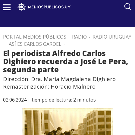
PORTAL MEDIOS PÚBLICOS
.
RADIO
.
RADIO URUGUAY
.
ASÍ ES CARLOS GARDEL
.
El periodista Alfredo Carlos
Dighiero recuerda a José Le Pera,
segunda parte
Dirección: Dra. María Magdalena Dighiero
Remasterización: Horacio Malnero
02.06.2024 |
tiempo de lectura:
2
minutos