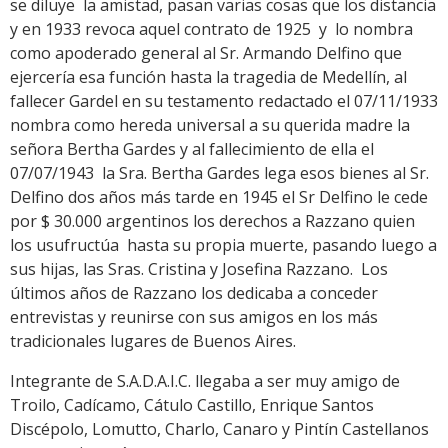
se diluye la amistad, pasan varias cosas que los distancia
y en 1933 revoca aquel contrato de 1925 y lo nombra
como apoderado general al Sr. Armando Delfino que
ejercería esa función hasta la tragedia de Medellín, al
fallecer Gardel en su testamento redactado el 07/11/1933
nombra como hereda universal a su querida madre la
señora Bertha Gardes y al fallecimiento de ella el
07/07/1943 la Sra. Bertha Gardes lega esos bienes al Sr.
Delfino dos años más tarde en 1945 el Sr Delfino le cede
por $ 30.000 argentinos los derechos a Razzano quien
los usufructúa hasta su propia muerte, pasando luego a
sus hijas, las Sras. Cristina y Josefina Razzano. Los
últimos años de Razzano los dedicaba a conceder
entrevistas y reunirse con sus amigos en los más
tradicionales lugares de Buenos Aires.
Integrante de S.A.D.A.I.C. llegaba a ser muy amigo de
Troilo, Cadícamo, Cátulo Castillo, Enrique Santos
Discépolo, Lomutto, Charlo, Canaro y Pintín Castellanos