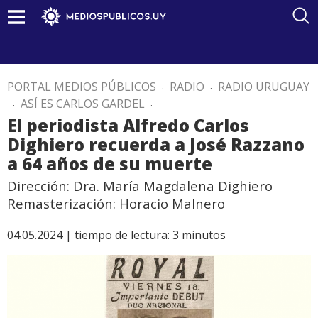
PORTAL MEDIOS PÚBLICOS
.
RADIO
.
RADIO URUGUAY
.
ASÍ ES CARLOS GARDEL
.
El periodista Alfredo Carlos
Dighiero recuerda a José Razzano
a 64 años de su muerte
Dirección: Dra. María Magdalena Dighiero
Remasterización: Horacio Malnero
04.05.2024 |
tiempo de lectura:
3
minutos