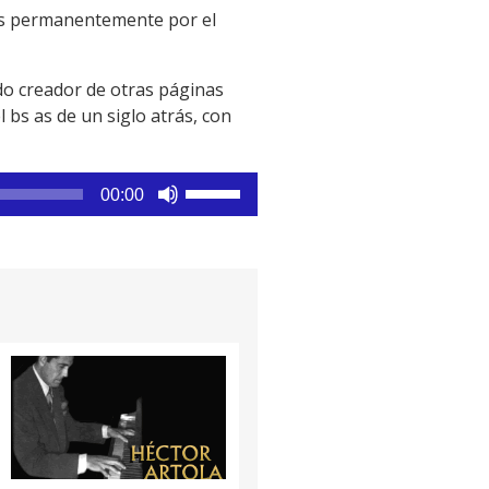
ras permanentemente por el
ndo creador de otras páginas
 bs as de un siglo atrás, con
Utiliza
00:00
las
teclas
de
flecha
arriba/abajo
para
aumentar
o
disminuir
el
volumen.