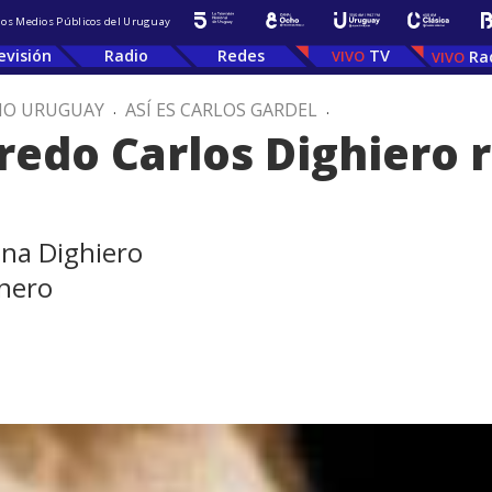
 los Medios Públicos del Uruguay
evisión
Radio
Redes
TV
Ra
IO URUGUAY
.
ASÍ ES CARLOS GARDEL
.
fredo Carlos Dighiero
ena Dighiero
lnero