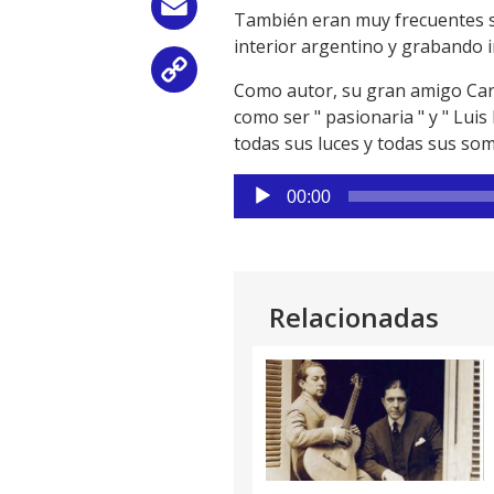
Email
También eran muy frecuentes su
interior argentino y grabando 
Copy
Como autor, su gran amigo Carlos
como ser " pasionaria " y " Luis
Link
todas sus luces y todas sus so
Reproductor
00:00
de
audio
Relacionadas