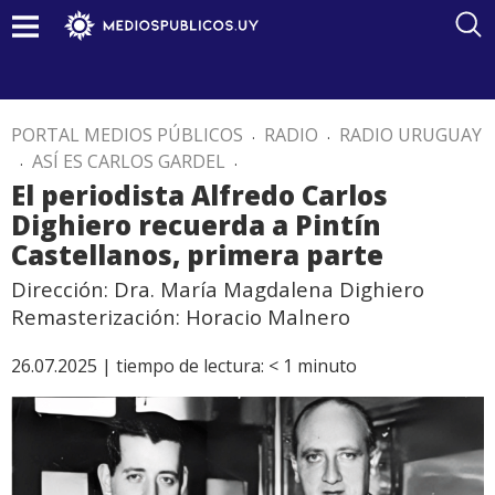
PORTAL MEDIOS PÚBLICOS
.
RADIO
.
RADIO URUGUAY
.
ASÍ ES CARLOS GARDEL
.
El periodista Alfredo Carlos
Dighiero recuerda a Pintín
Castellanos, primera parte
Dirección: Dra. María Magdalena Dighiero
Remasterización: Horacio Malnero
26.07.2025 |
tiempo de lectura:
< 1
minuto