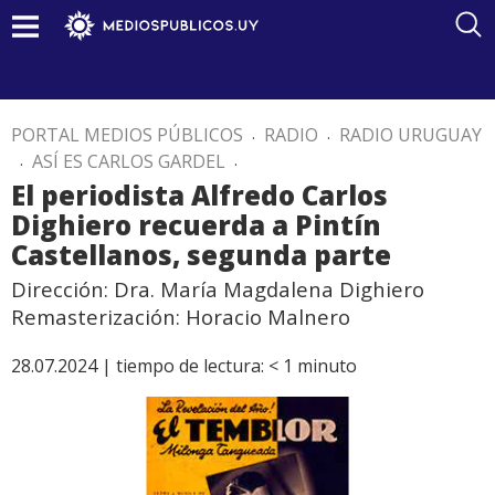
PORTAL MEDIOS PÚBLICOS
.
RADIO
.
RADIO URUGUAY
.
ASÍ ES CARLOS GARDEL
.
El periodista Alfredo Carlos
Dighiero recuerda a Pintín
Castellanos, segunda parte
Dirección: Dra. María Magdalena Dighiero
Remasterización: Horacio Malnero
28.07.2024 |
tiempo de lectura:
< 1
minuto