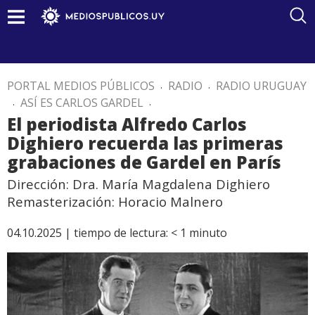
PORTAL MEDIOS PÚBLICOS
.
RADIO
.
RADIO URUGUAY
.
ASÍ ES CARLOS GARDEL
.
El periodista Alfredo Carlos
Dighiero recuerda las primeras
grabaciones de Gardel en París
Dirección: Dra. María Magdalena Dighiero
Remasterización: Horacio Malnero
04.10.2025 |
tiempo de lectura:
< 1
minuto