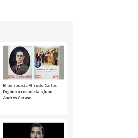
flecha
arriba/abajo
para
aumentar
o
disminuir
el
volumen.
El periodista Alfredo Carlos
Dighiero recuerda a Juan
Andrés Caruso