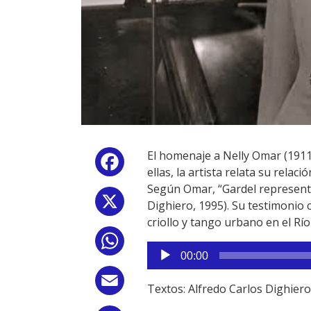
El homenaje a Nelly Omar (1911-
Facebook
ellas, la artista relata su rel
Según Omar, “Gardel representab
X
Dighiero, 1995). Su testimonio 
criollo y tango urbano en el Río 
WhatsApp
Reproductor
00:00
de
audio
Email
Textos: Alfredo Carlos Dighiero