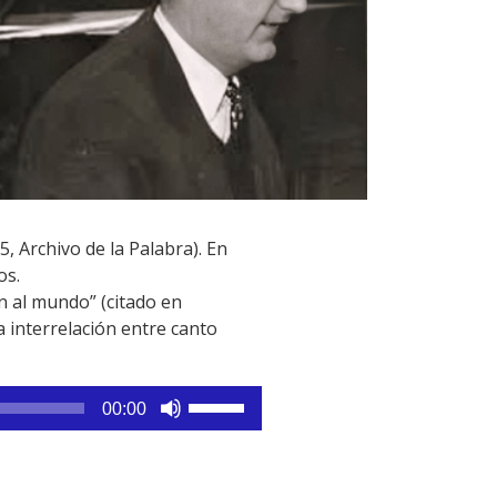
, Archivo de la Palabra). En
os.
ón al mundo” (citado en
 interrelación entre canto
Utiliza
00:00
las
teclas
de