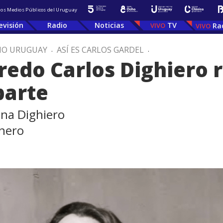
 los Medios Públicos del Uruguay
evisión
Radio
Noticias
TV
Ra
IO URUGUAY
.
ASÍ ES CARLOS GARDEL
.
fredo Carlos Dighiero 
parte
ena Dighiero
lnero