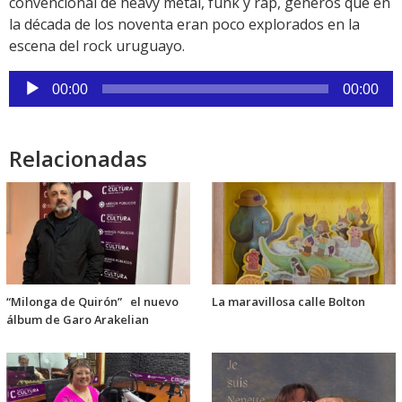
convencional de heavy metal, funk y rap, géneros que en
la década de los noventa eran poco explorados en la
escena del rock uruguayo.
Reproductor
00:00
00:00
de
audio
Relacionadas
“Milonga de Quirón” el nuevo
La maravillosa calle Bolton
álbum de Garo Arakelian