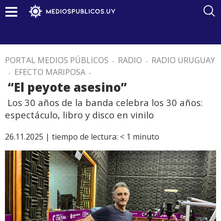
PORTAL MEDIOS PÚBLICOS
.
RADIO
.
RADIO URUGUAY
.
EFECTO MARIPOSA
.
“El peyote asesino”
Los 30 años de la banda celebra los 30 años:
espectáculo, libro y disco en vinilo
26.11.2025 |
tiempo de lectura:
< 1
minuto