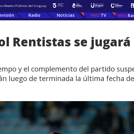
 los Medios Públicos del Uruguay
evisión
Radio
Noticias
TV
Ra
ol Rentistas se jugará
iempo y el complemento del partido suspe
án luego de terminada la última fecha d