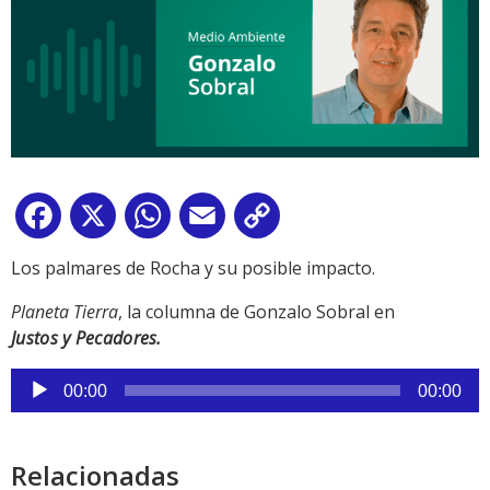
Facebook
X
WhatsApp
Email
Copy
Link
Los palmares de Rocha y su posible impacto.
Planeta Tierra
, la columna de Gonzalo Sobral en
Justos y Pecadores.
Reproductor
00:00
00:00
de
audio
Relacionadas