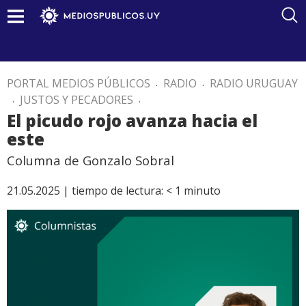
PORTAL MEDIOS PÚBLICOS
.
RADIO
.
RADIO URUGUAY
.
JUSTOS Y PECADORES
.
El picudo rojo avanza hacia el
este
Columna de Gonzalo Sobral
21.05.2025 |
tiempo de lectura:
< 1
minuto