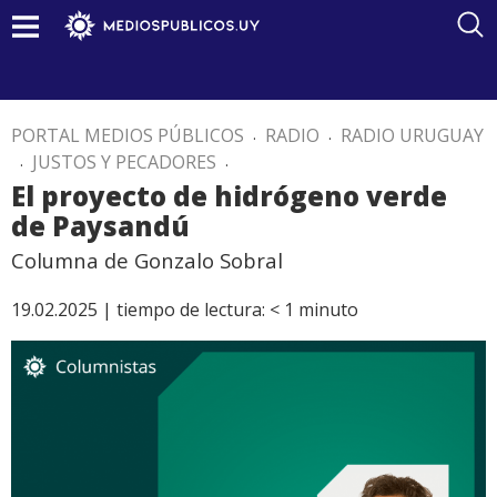
PORTAL MEDIOS PÚBLICOS
.
RADIO
.
RADIO URUGUAY
.
JUSTOS Y PECADORES
.
El proyecto de hidrógeno verde
de Paysandú
Columna de Gonzalo Sobral
19.02.2025 |
tiempo de lectura:
< 1
minuto