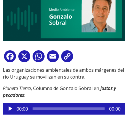
Facebook
X
WhatsApp
Email
Copy
Link
Las organizaciones ambientales de ambos márgenes del
río Uruguay se movilizan en su contra.
Planeta Tierra
, Columna de Gonzalo Sobral en
Justos y
pecadores
:
Reproductor
00:00
00:00
de
audio