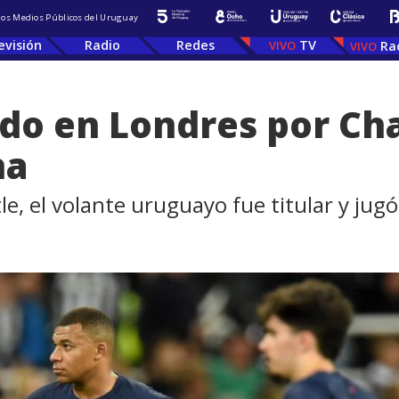
 los Medios Públicos del Uruguay
evisión
Radio
Redes
TV
Ra
ado en Londres por C
ha
e, el volante uruguayo fue titular y jugó