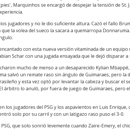
pies', Marquinhos se encargó de despejar la tensión de St. 
xperiencia.
ios jugadores y no le dio suficiente altura. Cazó el fallo Br
a que la volea del sueco la sacara a quemarropa Donnaruma. 
ángulo.
 encantado con esta nueva versión vitaminada de un equipo
Fabian Schar con una jugada ensayada que le dejó disparar a 
 echaron mucho de menso a un desaparecido Kylian Mbappé, 
a salvó un remate raso sin ángulo de Guimaraes, pero la d
 brasileño y esta vez optó por levantar la cabeza y buscar el
El árbitro lo anuló, por fuera de juego de Guimaraes, pero e
n los jugadores del PSG y los aspavientos en Luis Enrique, 
ntró solo por su carril y con un latigazo raso puso el 3-0.
 PSG, que solo sonrió levemente cuando Zaire-Emery, el chic