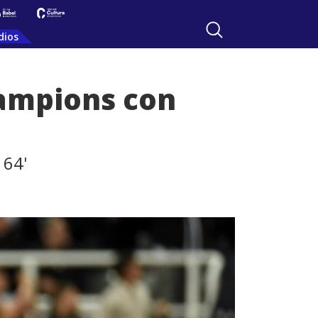
dios
hampions con
 64'