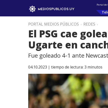
Portal de
Tel
PORTAL MEDIOS PÚBLICOS
.
REDES
.
El PSG cae gole
Ugarte en canc
Fue goleado 4-1 ante Newcastl
04.10.2023 |
tiempo de lectura:
3
minutos