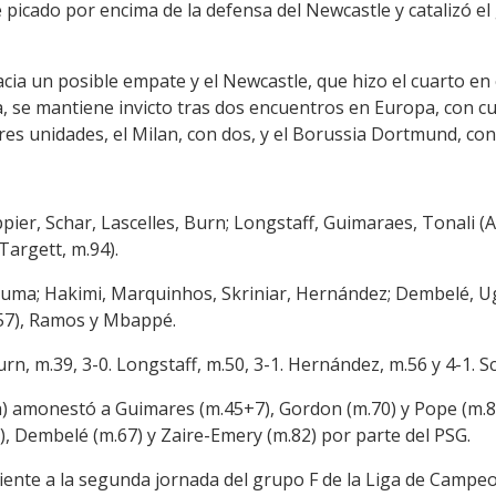
 picado por encima de la defensa del Newcastle y catalizó el
cia un posible empate y el Newcastle, que hizo el cuarto en
, se mantiene invicto tras dos encuentros en Europa, con cu
tres unidades, el Milan, con dos, y el Borussia Dortmund, con
ppier, Schar, Lascelles, Burn; Longstaff, Guimaraes, Tonali (
Targett, m.94).
ruma; Hakimi, Marquinhos, Skriniar, Hernández; Dembelé, Uga
.57), Ramos y Mbappé.
urn, m.39, 3-0. Longstaff, m.50, 3-1. Hernández, m.56 y 4-1. S
a) amonestó a Guimares (m.45+7), Gordon (m.70) y Pope (m.88
, Dembelé (m.67) y Zaire-Emery (m.82) por parte del PSG.
iente a la segunda jornada del grupo F de la Liga de Campe