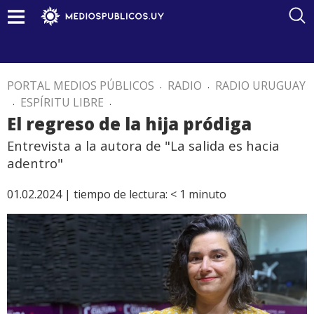
PORTAL MEDIOS PÚBLICOS
.
RADIO
.
RADIO URUGUAY
.
ESPÍRITU LIBRE
.
El regreso de la hija pródiga
Entrevista a la autora de "La salida es hacia
adentro"
01.02.2024 |
tiempo de lectura:
< 1
minuto