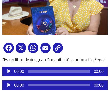
Facebook
X
WhatsApp
Email
Copy
Link
“Es un libro de desguace”, manifestó la autora Lía Segal.
Reproductor
00:00
00:00
de
audio
Reproductor
00:00
00:00
de
audio