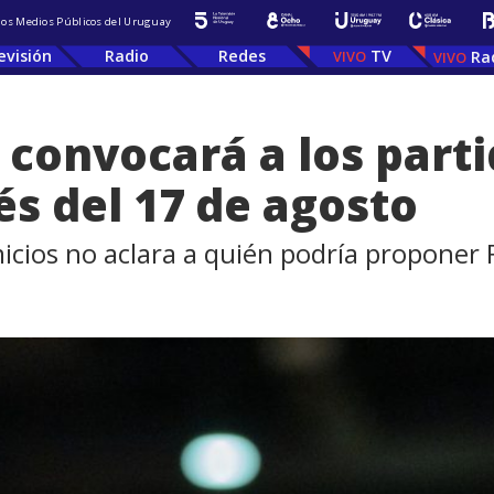
 los Medios Públicos del Uruguay
evisión
Radio
Redes
TV
Ra
a convocará a los part
s del 17 de agosto
icios no aclara a quién podría proponer F