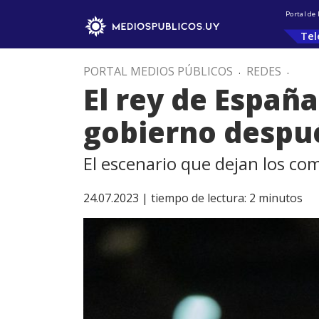
Portal de
Tel
PORTAL MEDIOS PÚBLICOS
.
REDES
.
El rey de Españ
gobierno despué
El escenario que dejan los com
24.07.2023 |
tiempo de lectura:
2
minutos