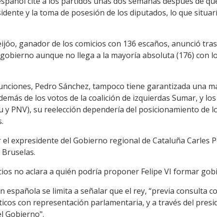
español cite a los partidos unas dos semanas después de q
idente y la toma de posesión de los diputados, lo que situarí
Feijóo, ganador de los comicios con 136 escaños, anunció tras
 gobierno aunque no llega a la mayoría absoluta (176) con l
funciones, Pedro Sánchez, tampoco tiene garantizada una ma
demás de los votos de la coalición de izquierdas Sumar, y lo
du y PNV), su reelección dependería del posicionamiento de l
.
r el expresidente del Gobierno regional de Cataluña Carles 
 Bruselas.
cios no aclara a quién podría proponer Felipe VI formar gob
ión española se limita a señalar que el rey, “previa consulta 
ticos con representación parlamentaria, y a través del pre
el Gobierno".