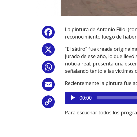
La pintura de Antonio Fillol (c
Facebook
reconocimiento luego de haber 
“El sátiro” fue creada original
X
jurado de ese año, lo que llevó 
noticia real, presenta una esce
WhatsApp
señalando tanto a las víctimas 
Recientemente la pintura fue a
Email
Reproductor
00:00
de
Copy
audio
Para escuchar todos los progr
Link