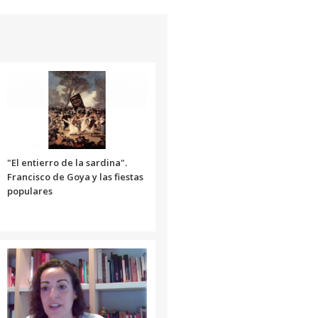
para
aumentar
o
disminuir
el
volumen.
"El entierro de la sardina".
Francisco de Goya y las fiestas
populares