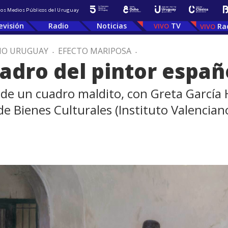
 los Medios Públicos del Uruguay
evisión
Radio
Noticias
TV
Ra
IO URUGUAY
.
EFECTO MARIPOSA
.
uadro del pintor españo
ria de un cuadro maldito, con Greta Garcí
e Bienes Culturales (Instituto Valencian