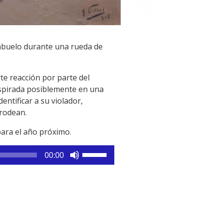
 abuelo durante una rueda de
te reacción por parte del
 inspirada posiblemente en una
ntificar a su violador,
 rodean.
para el año próximo.
Utiliza
00:00
las
teclas
de
flecha
arriba/abajo