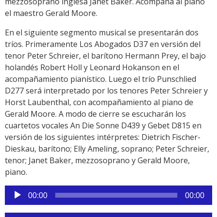
mezzosoprano inglesa Janet Baker. Acompaña al piano
el maestro Gerald Moore.
En el siguiente segmento musical se presentarán dos
tríos. Primeramente Los Abogados D37 en versión del
tenor Peter Schreier, el barítono Hermann Prey, el bajo
holandés Robert Holl y Leonard Hokanson en el
acompañamiento pianístico. Luego el trío Punschlied
D277 será interpretado por los tenores Peter Schreier y
Horst Laubenthal, con acompañamiento al piano de
Gerald Moore. A modo de cierre se escucharán los
cuartetos vocales An Die Sonne D439 y Gebet D815 en
versión de los siguientes intérpretes: Dietrich Fischer-
Dieskau, barítono; Elly Ameling, soprano; Peter Schreier,
tenor; Janet Baker, mezzosoprano y Gerald Moore,
piano.
Reproductor
00:00
00:00
de
audio