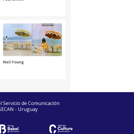
Neil Young
el Servicio de Comunicación
 SECAN - Uruguay