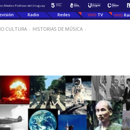
 los Medios Públicos del Uruguay
evisión
Radio
Redes
TV
Ra
IO CULTURA
.
HISTORIAS DE MÚSICA
.