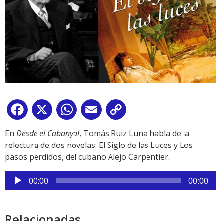
Facebook
X
WhatsApp
Email
Copy
Link
En
Desde el Cabanyal
, Tomás Ruiz Luna habla de la
relectura de dos novelas: El Siglo de las Luces y Los
pasos perdidos, del cubano Alejo Carpentier.
Reproductor
00:00
00:00
de
audio
Relacionadas