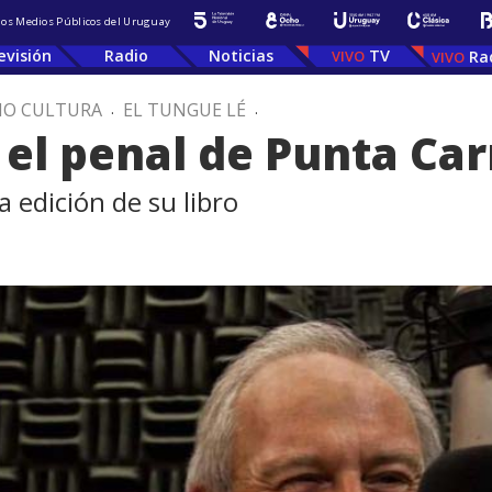
 los Medios Públicos del Uruguay
evisión
Radio
Noticias
TV
Ra
IO CULTURA
.
EL TUNGUE LÉ
.
 el penal de Punta Ca
a edición de su libro