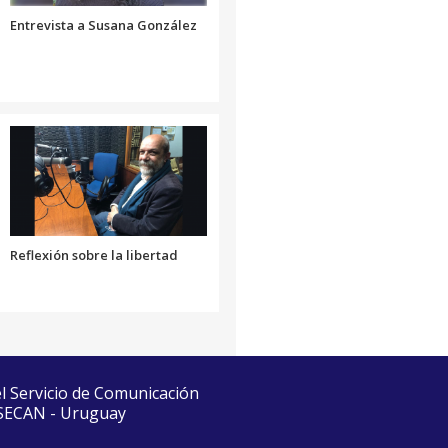
volumen.
Entrevista a Susana González
Reflexión sobre la libertad
el Servicio de Comunicación
 SECAN - Uruguay