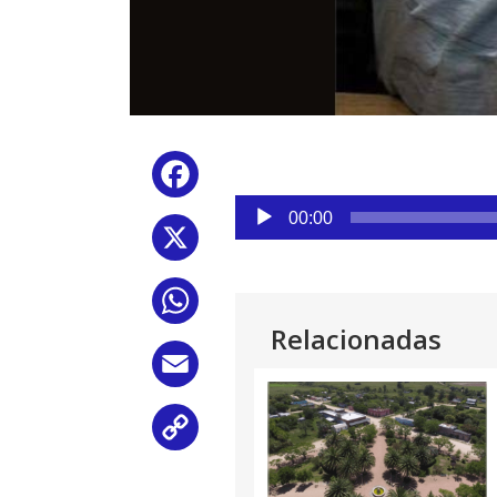
Facebook
Reproductor
00:00
de
X
audio
WhatsApp
Relacionadas
Email
Copy
Link