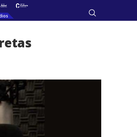
dios
rretas