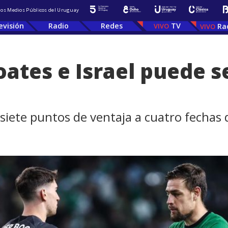
 los Medios Públicos del Uruguay
evisión
Radio
Redes
TV
Ra
Coates e Israel puede 
 siete puntos de ventaja a cuatro fechas d