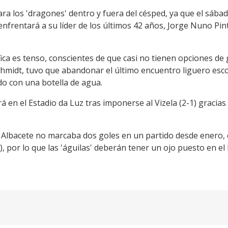
ara los 'dragones' dentro y fuera del césped, ya que el sába
nfrentará a su líder de los últimos 42 años, Jorge Nuno Pint
nfica es tenso, conscientes de que casi no tienen opciones d
midt, tuvo que abandonar el último encuentro liguero escolt
do con una botella de agua.
á en el Estadio da Luz tras imponerse al Vizela (2-1) gracia
Albacete no marcaba dos goles en un partido desde enero, cu
, por lo que las 'águilas' deberán tener un ojo puesto en el 