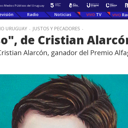
 los Medios Públicos del Uruguay
evisión
Radio
Noticias
TV
Ra
IO URUGUAY
.
JUSTOS Y PECADORES
.
so", de Cristian Alarcó
o Cristian Alarcón, ganador del Premio Al