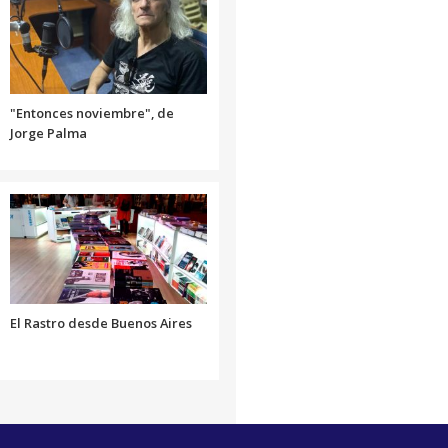
disminuir
el
volumen.
"Entonces noviembre", de
Jorge Palma
El Rastro desde Buenos Aires