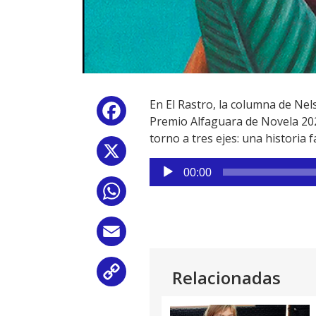
En El Rastro, la columna de Nel
Facebook
Premio Alfaguara de Novela 20
torno a tres ejes: una historia f
X
Reproductor
00:00
de
WhatsApp
audio
Email
Relacionadas
Copy
Link