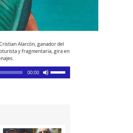
 Cristian Alarcón, ganador del
upturista y fragmentaria, gira en
onajes.
Utiliza
00:00
las
teclas
de
flecha
arriba/abajo
para
aumentar
o