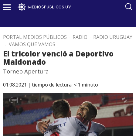
PORTAL MEDIOS PÚBLICOS
.
RADIO
.
RADIO URUGUAY
.
VAMOS QUE VAMOS
.
El tricolor venció a Deportivo
Maldonado
Torneo Apertura
01.08.2021 |
tiempo de lectura:
< 1
minuto