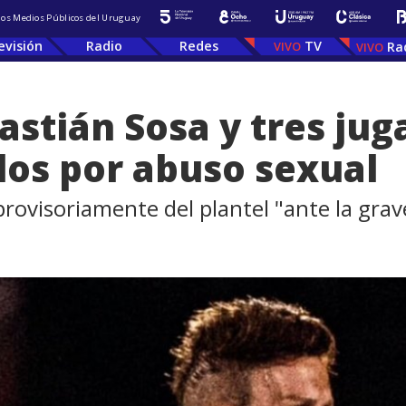
 los Medios Públicos del Uruguay
evisión
Radio
Redes
TV
Ra
astián Sosa y tres ju
os por abuso sexual
rovisoriamente del plantel "ante la gra