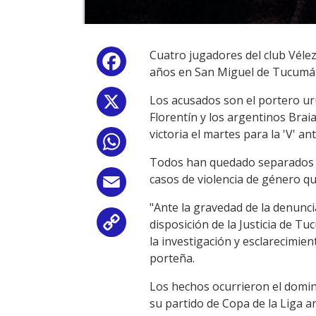
Cuatro jugadores del club Vélez
Facebook
años en San Miguel de Tucumán
Los acusados son el portero u
X
Florentín y los argentinos Brai
victoria el martes para la 'V' an
WhatsApp
Todos han quedado separados de
casos de violencia de género qu
Email
"Ante la gravedad de la denunci
disposición de la Justicia de T
Copy
la investigación y esclarecimie
Link
porteña.
Los hechos ocurrieron el domin
su partido de Copa de la Liga a