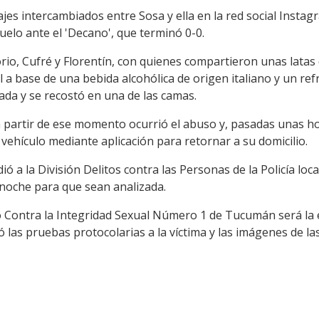
jes intercambiados entre Sosa y ella en la red social Instagr
uelo ante el 'Decano', que terminó 0-0.
io, Cufré y Florentín, con quienes compartieron unas latas
 a base de una bebida alcohólica de origen italiano y un refre
da y se recostó en una de las camas.
, a partir de ese momento ocurrió el abuso y, pasadas unas 
n vehículo mediante aplicación para retornar a su domicilio.
ó a la División Delitos contra las Personas de la Policía local
 noche para que sean analizada.
o Contra la Integridad Sexual Número 1 de Tucumán será la e
tó las pruebas protocolarias a la víctima y las imágenes de l