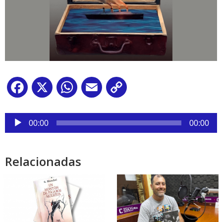
Facebook
X
WhatsApp
Email
Copy
Link
Reproductor
de
00:00
00:00
audio
Relacionadas