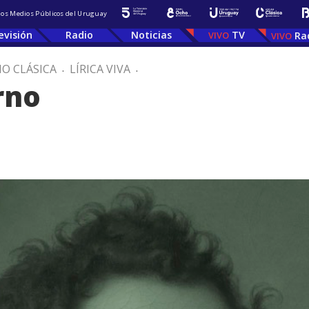
 los Medios Públicos del Uruguay
evisión
Radio
Noticias
TV
Ra
IO CLÁSICA
.
LÍRICA VIVA
.
erno