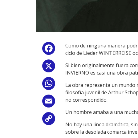
Como de ninguna manera podría 
Facebook
ciclo de Lieder WINTERREISE oc
Si bien originalmente fuera co
X
INVIERNO es casi una obra patr
WhatsApp
La obra representa un mundo me
filosofía juvenil de Arthur Scho
no correspondido.
Email
Un hombre amaba a una muchacha
Copy
No hay una línea dramática, sin
sobre la desolada comarca inver
Link