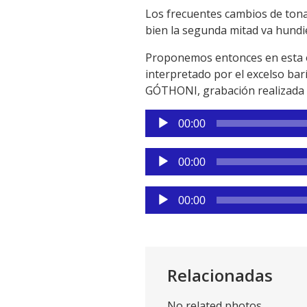
Los frecuentes cambios de tonal
bien la segunda mitad va hundi
Proponemos entonces en esta oc
interpretado por el excelso b
GÓTHONI, grabación realizada 
Reproductor
00:00
de
audio
Reproductor
00:00
de
audio
Reproductor
00:00
de
audio
Relacionadas
No related photos.