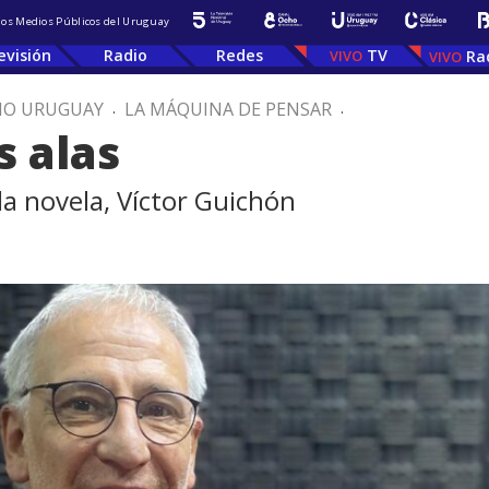
 los Medios Públicos del Uruguay
evisión
Radio
Redes
TV
Ra
IO URUGUAY
.
LA MÁQUINA DE PENSAR
.
s alas
a novela, Víctor Guichón