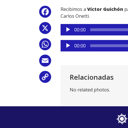
Recibimos a
Víctor Guichón
pa
Facebook
Carlos Onetti.
Reproductor
X
00:00
de
audio
Reproductor
WhatsApp
00:00
de
audio
Email
Relacionadas
Copy
No related photos.
Link