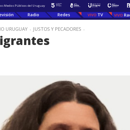
 los Medios Públicos del Uruguay
evisión
Radio
Redes
TV
Ra
IO URUGUAY
.
JUSTOS Y PECADORES
.
migrantes