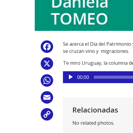
Se acerca el Día del Patrimonio
Facebook
se cruzan vino y migraciones.
Te miro Uruguay, la columna 
X
Reproductor
00:00
WhatsApp
de
audio
Email
Relacionadas
Copy
No related photos.
Link