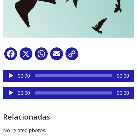
Facebook
X
WhatsApp
Email
Copy
Link
Reproductor
de
00:00
00:00
audio
Reproductor
00:00
00:00
de
audio
Relacionadas
No related photos.