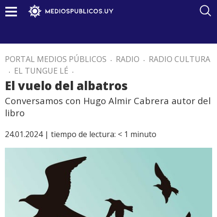
PORTAL MEDIOS PÚBLICOS
.
RADIO
.
RADIO CULTURA
.
EL TUNGUE LÉ
.
El vuelo del albatros
Conversamos con Hugo Almir Cabrera autor del
libro
24.01.2024 |
tiempo de lectura:
< 1
minuto