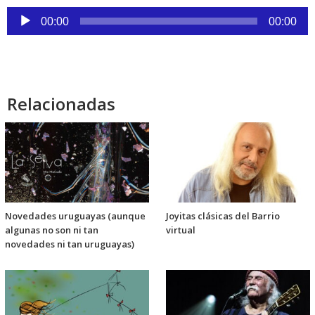
audio
Reproductor
00:00
00:00
de
audio
Relacionadas
Novedades uruguayas (aunque
Joyitas clásicas del Barrio
algunas no son ni tan
virtual
novedades ni tan uruguayas)