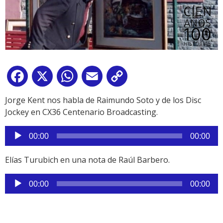
Facebook
X
WhatsApp
Email
Copy
Link
Jorge Kent nos habla de Raimundo Soto y de los Disc
Jockey en CX36 Centenario Broadcasting.
Reproductor
00:00
00:00
de
audio
Elías Turubich en una nota de Raúl Barbero.
Reproductor
00:00
00:00
de
audio