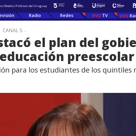
 los Medios Públicos del Uruguay
evisión
Radio
Redes
TV
Ra
.
CANAL 5
.
stacó el plan del gobi
a educación preescolar
ón para los estudiantes de los quintiles