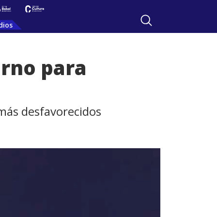
dios
erno para
 más desfavorecidos