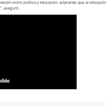
lación entre política y educación, aclarando que la educación 
o", aseguró.