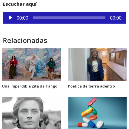
Escuchar aquí
Reproductor
00:00
00:00
de
audio
Relacionadas
Una imperdible Zita de Tango
Poética de tierra adentro