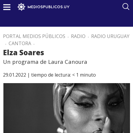
PORTAL MEDIOS PÚBLICOS
.
RADIO
.
RADIO URUGUAY
.
CANTORA
.
Elza Soares
Un programa de Laura Canoura
29.01.2022 |
tiempo de lectura:
< 1
minuto