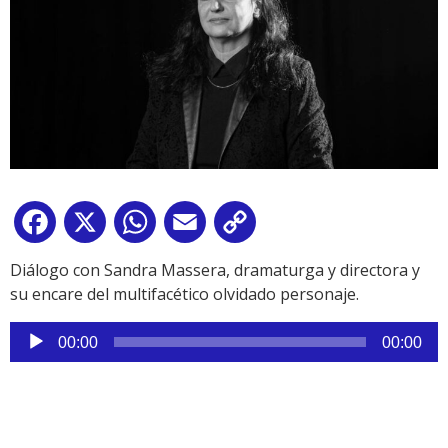
Facebook
X
WhatsApp
Email
Copy
Link
Diálogo con Sandra Massera, dramaturga y directora y
su encare del multifacético olvidado personaje.
Reproductor
00:00
00:00
de
audio