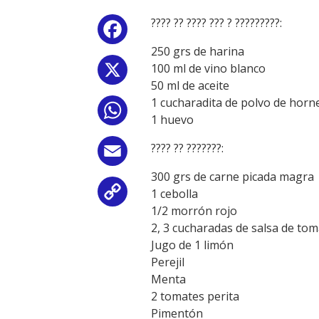
???? ?? ???? ??? ? ?????????:
Facebook
250 grs de harina
100 ml de vino blanco
X
50 ml de aceite
1 cucharadita de polvo de horn
WhatsApp
1 huevo
???? ?? ???????:
Email
300 grs de carne picada magra
1 cebolla
Copy
1/2 morrón rojo
Link
2, 3 cucharadas de salsa de to
Jugo de 1 limón
Perejil
Menta
2 tomates perita
Pimentón