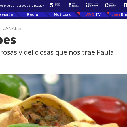
 los Medios Públicos del Uruguay
evisión
Radio
Noticias
TV
Ra
.
CANAL 5
.
bes
sas y deliciosas que nos trae Paula.