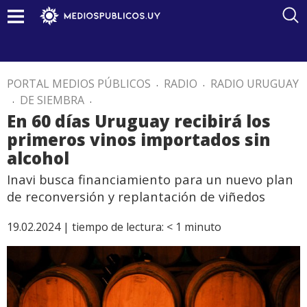
PORTAL MEDIOS PÚBLICOS
.
RADIO
.
RADIO URUGUAY
.
DE SIEMBRA
.
En 60 días Uruguay recibirá los
primeros vinos importados sin
alcohol
Inavi busca financiamiento para un nuevo plan
de reconversión y replantación de viñedos
19.02.2024 |
tiempo de lectura:
< 1
minuto