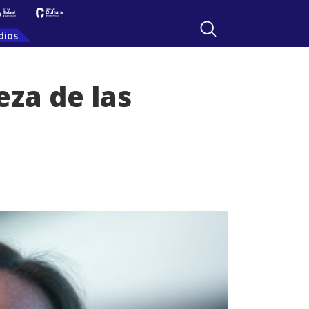
dios
eza de las