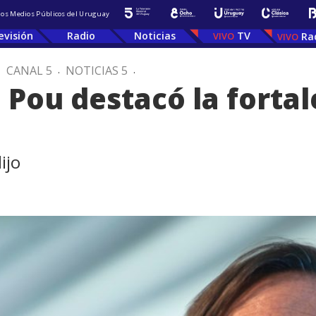
 los Medios Públicos del Uruguay
evisión
Radio
Noticias
TV
Ra
.
CANAL 5
.
NOTICIAS 5
.
 Pou destacó la fortal
ijo