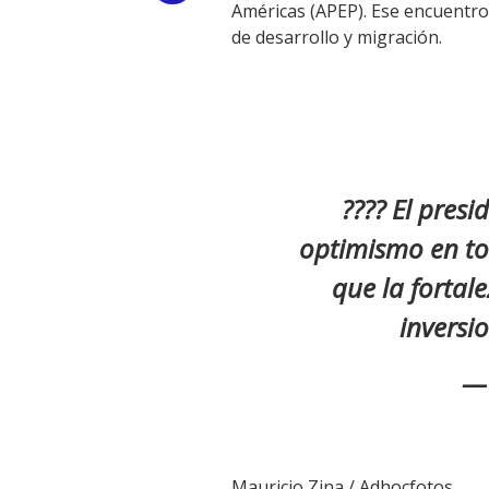
Américas (APEP). Ese encuentro
Link
de desarrollo y migración.
???? El presi
optimismo en to
que la fortal
inversi
— 
Mauricio Zina / Adhocfotos