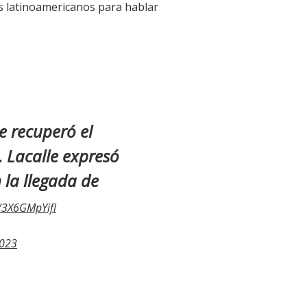
es latinoamericanos para hablar
ue recuperó el
 Lacalle expresó
 la llegada de
m/3X6GMpYifl
2023