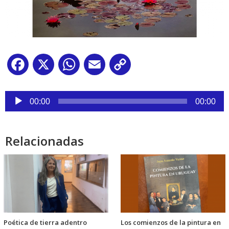
Facebook
X
WhatsApp
Email
Copy
Link
Reproductor
de
00:00
00:00
audio
Relacionadas
Poética de tierra adentro
Los comienzos de la pintura en