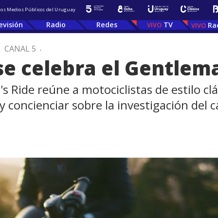
 los Medios Públicos del Uruguay
evisión
Radio
Redes
TV
Ra
.
CANAL 5
.
e celebra el Gentlema
Ride reúne a motociclistas de estilo clá
concienciar sobre la investigación del cá