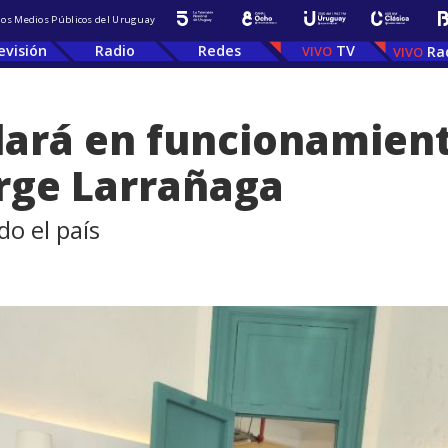
 los Medios Públicos del Uruguay
evisión
Radio
Redes
TV
Ra
ará en funcionamient
orge Larrañaga
do el país